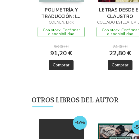
POLIMETRÍA Y
LETRAS DESDE E
TRADUCCIÓN: LA
CLAUSTRO
VIDA ES SUEÑO EN
COENEN, ERIK
COLLADO ESTELA, EMIL
33 LENGUAS
Con stock. Confirmar
Con stock. Confirmar
disponibilidad
disponibilidad
96,00 €
24,00 €
91,20 €
22,80 €
Comprar
Comprar
OTROS LIBROS DEL AUTOR
-5%
-