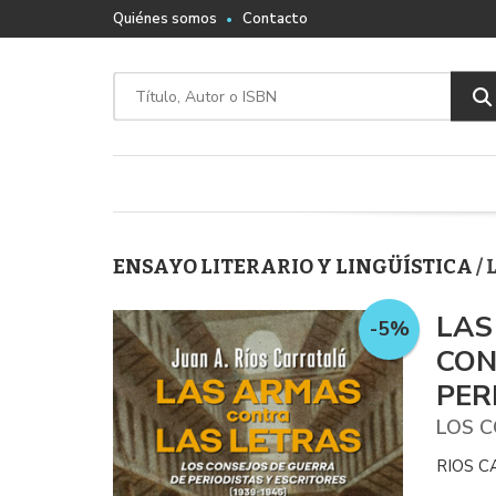
Quiénes somos
Contacto
ENSAYO LITERARIO Y LINGÜÍSTICA
/
LAS
-5%
CON
PER
LOS C
RIOS C