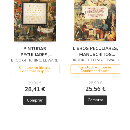
LIBROS PECULIARES,
PINTURAS
MANUSCRITOS
PECULIARES,
BROOK-HITCHING, EDWARD
EXTRAVAGANTES Y
BROOK-HITCHING, EDWARD
ESCULTURAS
OTRAS CURIOSIDADES
EXTRAVAGANTES Y
Sin stock en librería.
Sin stock en librería.
Confirmar dispon.
Confirmar dispon.
LITERARIAS
OTRAS CURIOSIDADE
26,90 €
29,90 €
25,56 €
28,41 €
Comprar
Comprar