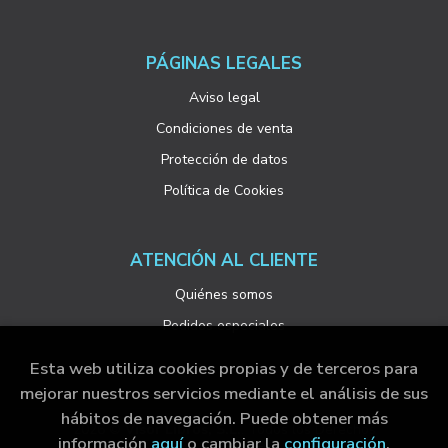
PÁGINAS LEGALES
Aviso legal
Condiciones de venta
Protección de datos
Política de Cookies
ATENCIÓN AL CLIENTE
Quiénes somos
Pedidos especiales
Esta web utiliza cookies propias y de terceros para
mejorar nuestros servicios mediante el análisis de sus
hábitos de navegación. Puede obtener más
2026 ©
Visor Libros, S.L.
. Todos los Derechos
información
aquí
o cambiar la
configuración
.