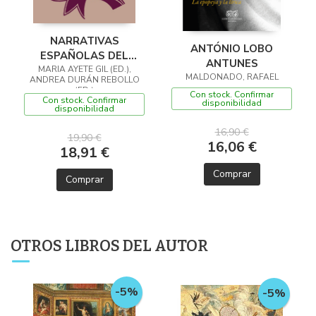
NARRATIVAS
ANTÓNIO LOBO
ESPAÑOLAS DEL
ANTUNES
SIGLO XXI (2015-2025)
MARIA AYETE GIL (ED.),
MALDONADO, RAFAEL
ANDREA DURÁN REBOLLO
(ED.)
Con stock. Confirmar
Con stock. Confirmar
disponibilidad
disponibilidad
16,90 €
19,90 €
16,06 €
18,91 €
Comprar
Comprar
OTROS LIBROS DEL AUTOR
-5%
-5%