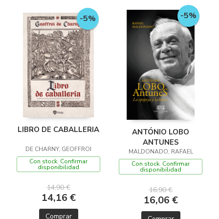
-5%
-5%
LIBRO DE CABALLERIA
ANTÓNIO LOBO
ANTUNES
DE CHARNY, GEOFFROI
MALDONADO, RAFAEL
Con stock. Confirmar
Con stock. Confirmar
disponibilidad
disponibilidad
14,90 €
16,90 €
14,16 €
16,06 €
Comprar
Comprar