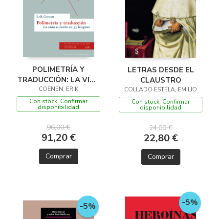
POLIMETRÍA Y
LETRAS DESDE EL
TRADUCCIÓN: LA VIDA
CLAUSTRO
ES SUEÑO EN 33
COENEN, ERIK
COLLADO ESTELA, EMILIO
LENGUAS
Con stock. Confirmar
Con stock. Confirmar
disponibilidad
disponibilidad
96,00 €
24,00 €
91,20 €
22,80 €
Comprar
Comprar
-5%
-5%