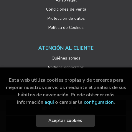
Aviso legal
Condiciones de venta
Protección de datos
Política de Cookies
ATENCIÓN AL CLIENTE
Quiénes somos
Pedidos especiales
Esta web utiliza cookies propias y de terceros para
mejorar nuestros servicios mediante el análisis de sus
hábitos de navegación. Puede obtener más
2026 ©
Visor Libros, S.L.
. Todos los Derechos
información
aquí
o cambiar la
configuración
.
Reservados |
Grupo Trevenque
Añadir a mi cesta
Aceptar cookies
Click & collect