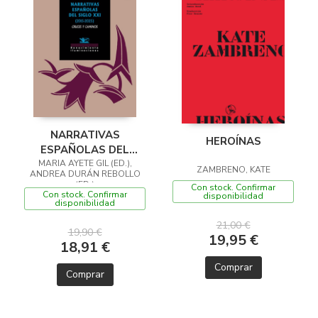
NARRATIVAS
HEROÍNAS
ESPAÑOLAS DEL
SIGLO XXI (2015-2025)
MARIA AYETE GIL (ED.),
ZAMBRENO, KATE
ANDREA DURÁN REBOLLO
(ED.)
Con stock. Confirmar
Con stock. Confirmar
disponibilidad
disponibilidad
21,00 €
19,90 €
19,95 €
18,91 €
Comprar
Comprar