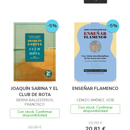
-5%
-5%
JOAQUÍN SABINA Y EL
ENSEÑAR FLAMENCO
CLUB DE ROTA
SIERRA BALLESTEROS,
CENIZO JIMÉNEZ, JOSÉ
FRANCISCO
Con stock. Confirmar
disponibilidad
Con stock. Confirmar
disponibilidad
21,90 €
16,90 €
20,81 €