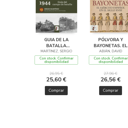
GUIA DE LA
PÓLVORA Y
BATALLA
BAYONETAS. EL
NORMANDIA 1944
MARTINEZ, SERGIO
EJÉRCITO ESPAÑ
ABIÁN, DAVID
EN EL SIGLO XVII
Con stock. Confirmar
Con stock. Confirmar
disponibilidad
disponibilidad
26,95 €
27,96 €
25,60 €
26,56 €
Comprar
Comprar