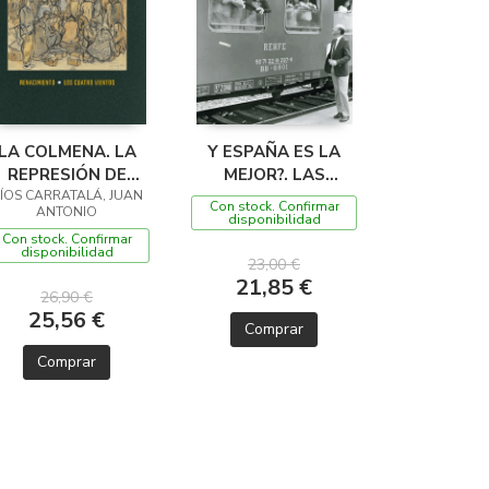
LA COLMENA. LA
Y ESPAÑA ES LA
REPRESIÓN DE
MEJOR?. LAS
ÍOS CARRATALÁ, JUAN
PERIODISTAS Y
MIGRACIONES DE
Con stock. Confirmar
ANTONIO
ESCRITORES
ESPAÑOLES
disponibilidad
Con stock. Confirmar
disponibilidad
23,00 €
21,85 €
26,90 €
25,56 €
Comprar
Comprar