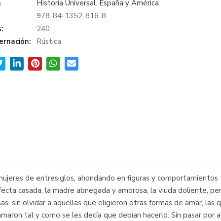
a
Historia Universal. España y América
978-84-1352-816-8
:
240
ernación:
Rústica
mujeres de entresiglos, ahondando en figuras y comportamientos t
perfecta casada, la madre abnegada y amorosa, la viuda doliente, pe
sas, sin olvidar a aquellas que eligieron otras formas de amar, la
no amaron tal y como se les decía que debían hacerlo. Sin pasar po