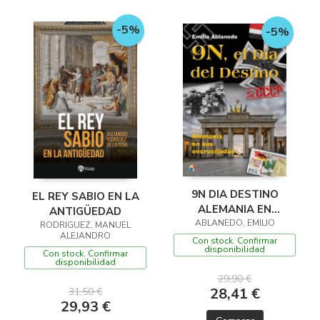
-5%
-5%
9N DIA DESTINO
EL REY SABIO EN LA
ALEMANIA EN
ANTIGÜEDAD
ENCRUCIJADAS
ABLANEDO, EMILIO
RODRIGUEZ, MANUEL
ALEJANDRO
Con stock. Confirmar
disponibilidad
Con stock. Confirmar
disponibilidad
29,90 €
28,41 €
31,50 €
29,93 €