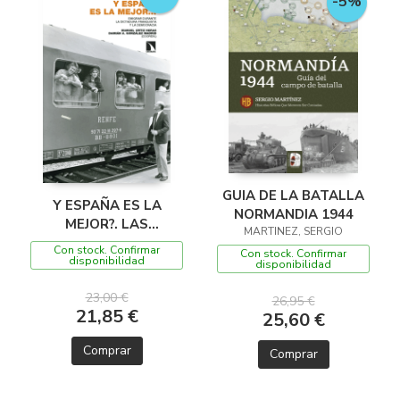
-5%
GUIA DE LA BATALLA
Y ESPAÑA ES LA
NORMANDIA 1944
MEJOR?. LAS
MARTINEZ, SERGIO
MIGRACIONES DE
Con stock. Confirmar
Con stock. Confirmar
ESPAÑOLES
disponibilidad
disponibilidad
23,00 €
26,95 €
21,85 €
25,60 €
Comprar
Comprar