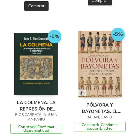
Comprar
Comprar
-5%
-5%
LA COLMENA. LA
PÓLVORA Y
REPRESIÓN DE
BAYONETAS. EL
RÍOS CARRATALÁ, JUAN
PERIODISTAS Y
EJÉRCITO ESPAÑOL EN
ABIÁN, DAVID
ANTONIO
ESCRITORES
EL SIGLO XVIII
Con stock. Confirmar
Con stock. Confirmar
disponibilidad
disponibilidad