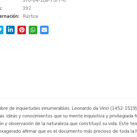
978-84-206-7577-0
:
392
ernación:
Rústica
mbre de inquietudes innumerables, Leonardo da Vinci (1452-1519)
s, ideas y conocimientos que su mente inquisitiva y privilegiada f
n y observación de la naturaleza que constituyó su vida. Este tex
 exagerado afirmar que es el documento más precioso de toda la his