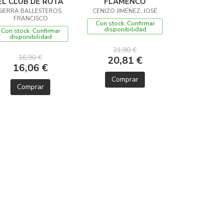
EL CLUB DE ROTA
FLAMENCO
SIERRA BALLESTEROS,
CENIZO JIMÉNEZ, JOSÉ
FRANCISCO
Con stock. Confirmar
disponibilidad
Con stock. Confirmar
disponibilidad
21,90 €
16,90 €
20,81 €
16,06 €
Comprar
Comprar