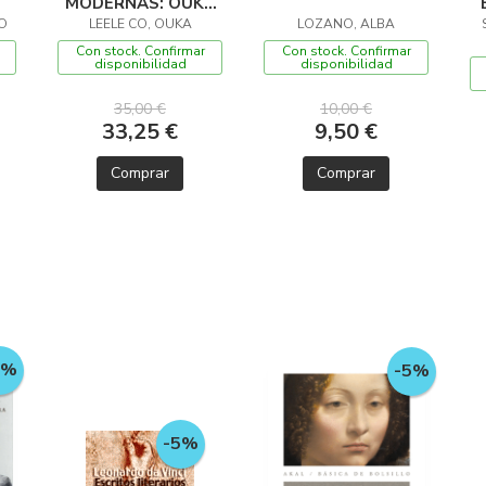
MODERNAS: OUKA
O
LEELE CO, OUKA
LEELE & CO
LOZANO, ALBA
Con stock. Confirmar
Con stock. Confirmar
disponibilidad
disponibilidad
35,00 €
10,00 €
33,25 €
9,50 €
Comprar
Comprar
5%
-5%
-5%