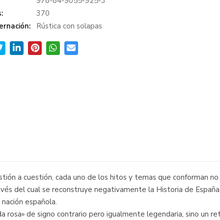
978-84-9055-925-3
:
370
ernación:
Rústica con solapas
tión a cuestión, cada uno de los hitos y temas que conforman no s
ravés del cual se reconstruye negativamente la Historia de Españ
 nación española.
a rosa» de signo contrario pero igualmente legendaria, sino un ret