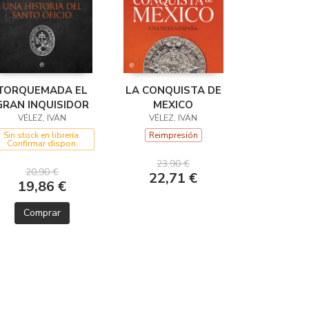
TORQUEMADA EL
LA CONQUISTA DE
GRAN INQUISIDOR
MEXICO
VÉLEZ, IVÁN
VÉLEZ, IVÁN
Sin stock en librería.
Reimpresión
Confirmar dispon.
23,90 €
20,90 €
22,71 €
19,86 €
Comprar