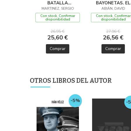
BATALLA
BAYONETAS. EL
NORMANDIA 1944
MARTINEZ, SERGIO
EJÉRCITO ESPAÑ
ABIÁN, DAVID
EN EL SIGLO XVII
Con stock. Confirmar
Con stock. Confirmar
disponibilidad
disponibilidad
26,95 €
27,96 €
25,60 €
26,56 €
Comprar
Comprar
OTROS LIBROS DEL AUTOR
-5%
-