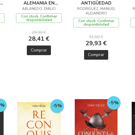
ALEMANIA EN
ANTIGÜEDAD
OL
ENCRUCIJADAS
ABLANEDO, EMILIO
RODRIGUEZ, MANUEL
R
ALEJANDRO
I
Con stock. Confirmar
disponibilidad
Con stock. Confirmar
disponibilidad
29,90 €
31,50 €
28,41 €
29,93 €
Comprar
Comprar
-5%
5%
-5%