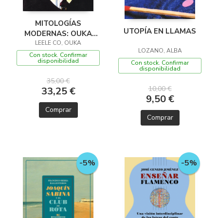
MITOLOGÍAS
UTOPÍA EN LLAMAS
MODERNAS: OUKA
LEELE CO, OUKA
LEELE & CO
LOZANO, ALBA
Con stock. Confirmar
disponibilidad
Con stock. Confirmar
disponibilidad
35,00 €
10,00 €
33,25 €
9,50 €
Comprar
Comprar
-5%
-5%