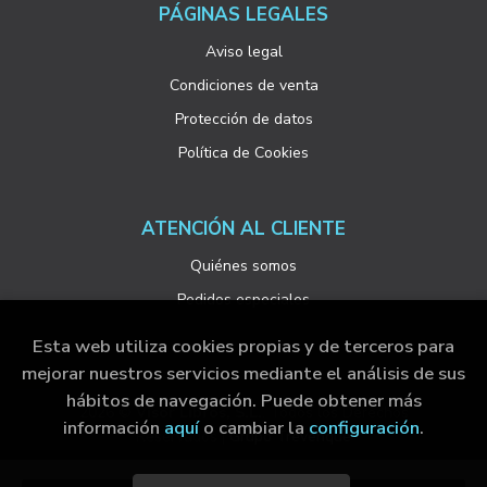
PÁGINAS LEGALES
Aviso legal
Condiciones de venta
Protección de datos
Política de Cookies
ATENCIÓN AL CLIENTE
Quiénes somos
Pedidos especiales
Esta web utiliza cookies propias y de terceros para
mejorar nuestros servicios mediante el análisis de sus
hábitos de navegación. Puede obtener más
2026 ©
Visor Libros, S.L.
. Todos los Derechos
información
aquí
o cambiar la
configuración
.
Reservados |
Grupo Trevenque