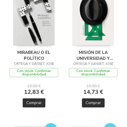
MIRABEAU O EL
MISIÓN DE LA
POLÍTICO
UNIVERSIDAD Y
ORTEGA Y GASSET, JOSE
ORTEGA Y GASSET, JOSÈ
OTROS ENSAYOS
Con stock. Confirmar
Con stock. Confirmar
disponibilidad
disponibilidad
13,50 €
15,50 €
12,83 €
14,73 €
Comprar
Comprar