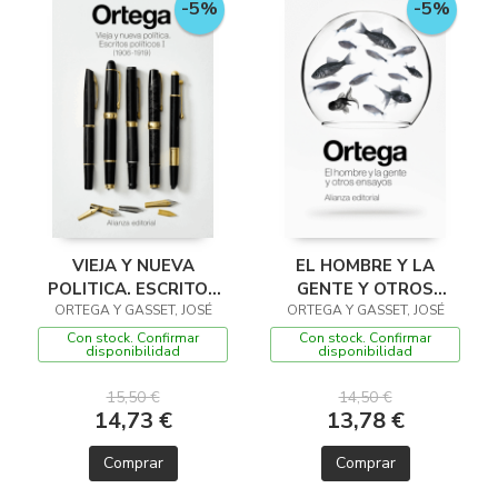
-5%
-5%
VIEJA Y NUEVA
EL HOMBRE Y LA
POLITICA. ESCRITOS
GENTE Y OTROS
ORTEGA Y GASSET, JOSÉ
POLITICOS I (1906
ORTEGA Y GASSET, JOSÉ
ENSAYOS
-1919)
Con stock. Confirmar
Con stock. Confirmar
disponibilidad
disponibilidad
15,50 €
14,50 €
14,73 €
13,78 €
Comprar
Comprar