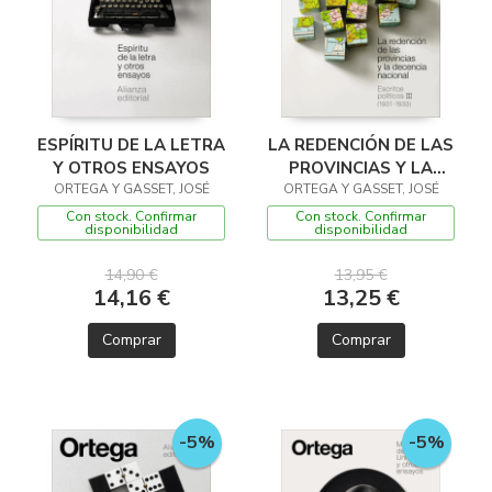
ESPÍRITU DE LA LETRA
LA REDENCIÓN DE LAS
Y OTROS ENSAYOS
PROVINCIAS Y LA
ORTEGA Y GASSET, JOSÉ
DECENCIA NACIONAL.
ORTEGA Y GASSET, JOSÉ
ESCRITOS POLÍTICOS
Con stock. Confirmar
Con stock. Confirmar
disponibilidad
disponibilidad
III (1
14,90 €
13,95 €
14,16 €
13,25 €
Comprar
Comprar
-5%
-5%