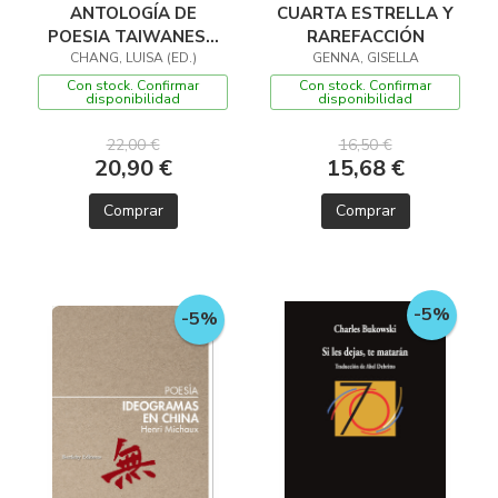
ANTOLOGÍA DE
CUARTA ESTRELLA Y
POESIA TAIWANESA
RAREFACCIÓN
CONTEMPORÁNEA
CHANG, LUISA (ED.)
GENNA, GISELLA
Con stock. Confirmar
Con stock. Confirmar
disponibilidad
disponibilidad
22,00 €
16,50 €
20,90 €
15,68 €
Comprar
Comprar
-5%
-5%