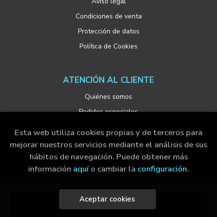
Aviso legal
Condiciones de venta
Protección de datos
Política de Cookies
ATENCIÓN AL CLIENTE
Quiénes somos
Pedidos especiales
Esta web utiliza cookies propias y de terceros para
mejorar nuestros servicios mediante el análisis de sus
hábitos de navegación. Puede obtener más
2026 ©
Visor Libros, S.L.
. Todos los Derechos
información
aquí
o cambiar la
configuración
.
Reservados |
Grupo Trevenque
Aceptar cookies
Añadir a mi cesta