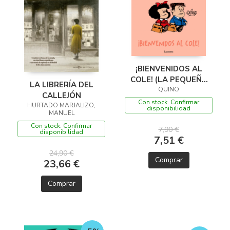
¡BIENVENIDOS AL
COLE! (LA PEQUEÑA
LA LIBRERÍA DEL
FILOSOFÍA DE
QUINO
CALLEJÓN
MAFALDA)
Con stock. Confirmar
HURTADO MARJALIZO,
disponibilidad
MANUEL
Con stock. Confirmar
7,90 €
disponibilidad
7,51 €
24,90 €
Comprar
23,66 €
Comprar