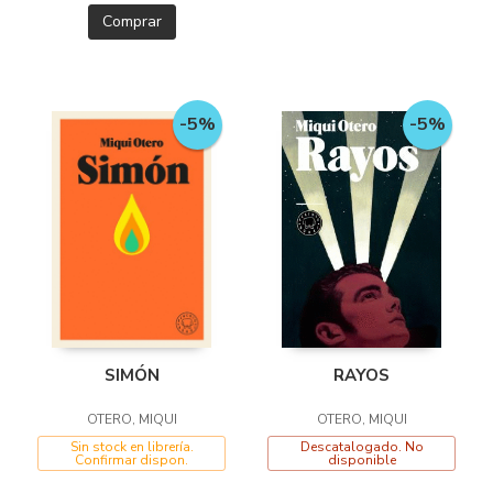
Comprar
-5%
-5%
RAYOS
SIMÓN
OTERO, MIQUI
OTERO, MIQUI
Descatalogado. No
Sin stock en librería.
disponible
Confirmar dispon.