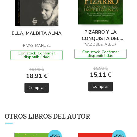
PIZARRO Y LA
ELLA, MALDITA ALMA
CONQUISTA DEL
IMPERIO INCA
VAZQUEZ, ALBER
RIVAS, MANUEL
Con stock. Confirmar
Con stock. Confirmar
disponibilidad
disponibilidad
15,90 €
19,90 €
15,11 €
18,91 €
Comprar
Comprar
OTROS LIBROS DEL AUTOR
-5%
-5%