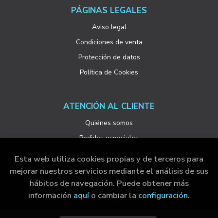
PÁGINAS LEGALES
Aviso legal
Condiciones de venta
Protección de datos
Política de Cookies
ATENCIÓN AL CLIENTE
Quiénes somos
Pedidos especiales
Esta web utiliza cookies propias y de terceros para
mejorar nuestros servicios mediante el análisis de sus
hábitos de navegación. Puede obtener más
2026 ©
Visor Libros, S.L.
. Todos los Derechos
información
aquí
o cambiar la
configuración
.
Reservados |
Grupo Trevenque