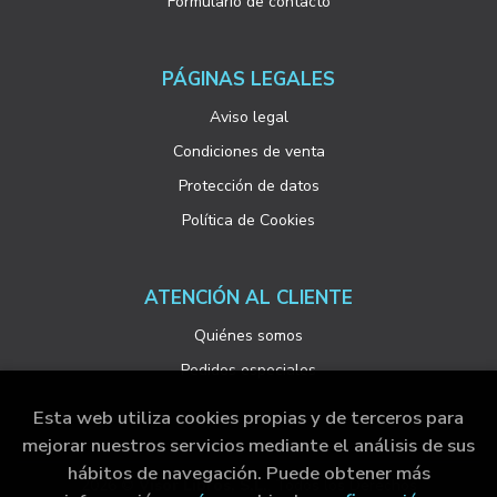
Formulario de contacto
PÁGINAS LEGALES
Aviso legal
Condiciones de venta
Protección de datos
Política de Cookies
ATENCIÓN AL CLIENTE
Quiénes somos
Pedidos especiales
Esta web utiliza cookies propias y de terceros para
mejorar nuestros servicios mediante el análisis de sus
hábitos de navegación. Puede obtener más
2026 ©
Visor Libros, S.L.
. Todos los Derechos