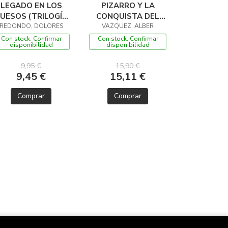
LEGADO EN LOS
PIZARRO Y LA
UESOS (TRILOGÍA
CONQUISTA DEL
REDONDO, DOLORES
DEL BAZTÁN, 2)
IMPERIO INCA
VAZQUEZ, ALBER
Con stock. Confirmar
Con stock. Confirmar
disponibilidad
disponibilidad
9,95 €
15,90 €
9,45 €
15,11 €
Comprar
Comprar