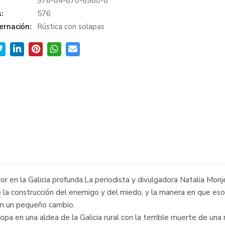
978-84-670-6980-8
:
576
ernación:
Rústica con solapas
ror en la Galicia profunda.La periodista y divulgadora Natalia Mon
e la construcción del enemigo y del miedo, y la manera en que es
on un pequeño cambio.
topa en una aldea de la Galicia rural con la terrible muerte de 