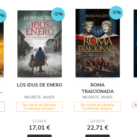
-5%
-5%
5%
LOS IDUS DE ENERO
ROMA
TRAICIONADA
NEGRETE, JAVIER
NEGRETE, JAVIER
Sin stock en librería.
Sin stock en librería.
A
Confirmar dispon.
Confirmar dispon.
17,90 €
23,90 €
17,01 €
22,71 €