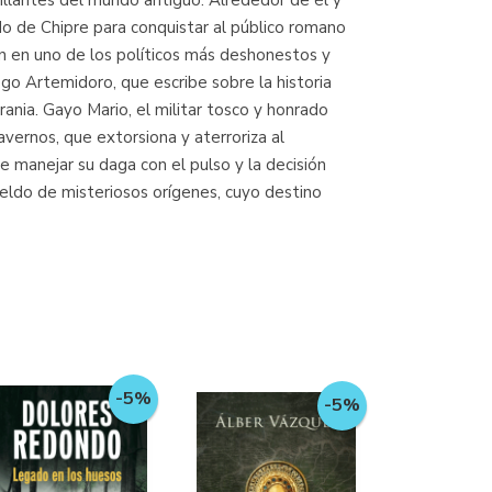
illantes del mundo antiguo. Alrededor de él y
ido de Chipre para conquistar al público romano
ten en uno de los políticos más deshonestos y
iego Artemidoro, que escribe sobre la historia
ania. Gayo Mario, el militar tosco y honrado
vernos, que extorsiona y aterroriza al
e manejar su daga con el pulso y la decisión
ueldo de misteriosos orígenes, cuyo destino
-5%
-5%