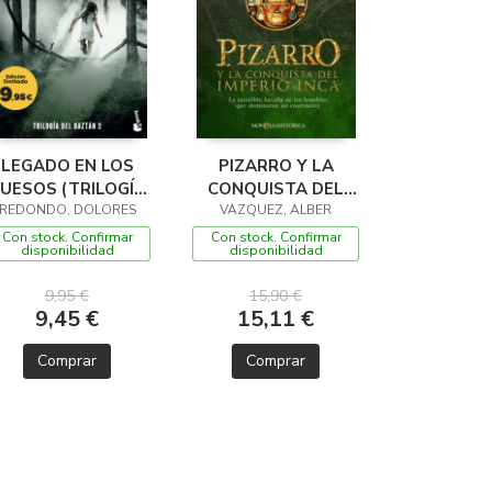
LEGADO EN LOS
PIZARRO Y LA
UESOS (TRILOGÍA
CONQUISTA DEL
REDONDO, DOLORES
DEL BAZTÁN, 2)
IMPERIO INCA
VAZQUEZ, ALBER
Con stock. Confirmar
Con stock. Confirmar
disponibilidad
disponibilidad
9,95 €
15,90 €
9,45 €
15,11 €
Comprar
Comprar