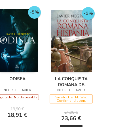
-5%
-5%
ODISEA
LA CONQUISTA
ROMANA DE
NEGRETE, JAVIER
NEGRETE, JAVIER
HISPANIA
gotado. No disponible
Sin stock en librería.
Confirmar dispon.
19,90 €
24,90 €
18,91 €
23,66 €