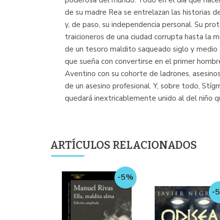
poderosa del mundo. Todo en el día que nacerá
de su madre Rea se entrelazan las historias de
y, de paso, su independencia personal. Su prot
traicioneros de una ciudad corrupta hasta la mé
de un tesoro maldito saqueado siglo y medio an
que sueña con convertirse en el primer hombre
Aventino con su cohorte de ladrones, asesinos 
de un asesino profesional. Y, sobre todo, Stíg
quedará inextricablemente unido al del niño q
ARTÍCULOS RELACIONADOS
-5%
-