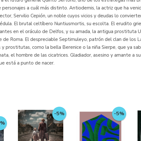
 el futuro general Quinto Sertorio, uno de los estrategas más br
 personajes a cuál más distinto. Antiodemis, la actriz que ha ven
ector, Servilio Cepión, un noble cuyos vicios y deudas lo convier
dula. El brutal celtíbero Nuntiusmortis, su escolta. El erudito gr
tes en el oráculo de Delfos, y su amada, la antigua prostituta Ur
 de Roma. El despreciable Septimuleyo, patrón del clan de los La
y prostitutas, como la bella Berenice o la niña Sierpe, que ya sab
mata, el hombre de las cicatrices. Gladiador, asesino y amante a s
ue está a punto de nacer.
-5%
-5%
5%