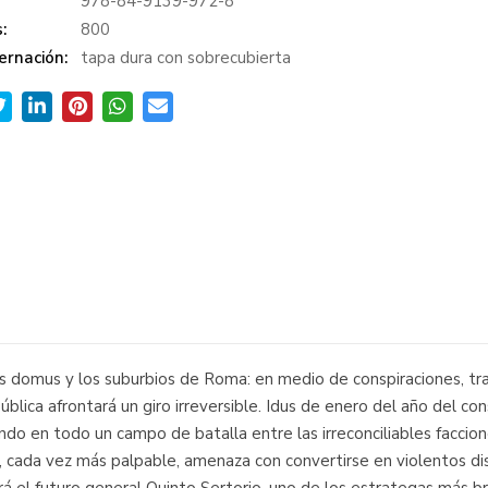
978-84-9139-972-8
:
800
ernación:
tapa dura con sobrecubierta
las domus y los suburbios de Roma: en medio de conspiraciones, trai
ública afrontará un giro irreversible. Idus de enero del año del c
o en todo un campo de batalla entre las irreconciliables faccion
n, cada vez más palpable, amenaza con convertirse en violentos dis