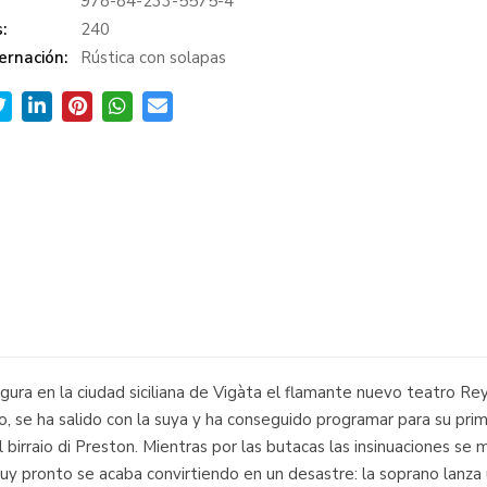
978-84-233-5575-4
:
240
ernación:
Rústica con solapas
ra en la ciudad siciliana de Vigàta el flamante nuevo teatro Rey 
o, se ha salido con la suya y ha conseguido programar para su prim
l birraio di Preston. Mientras por las butacas las insinuaciones se
 muy pronto se acaba convirtiendo en un desastre: la soprano lanza