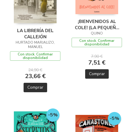
¡BIENVENIDOS AL
COLE! (LA PEQUEÑA
LA LIBRERÍA DEL
FILOSOFÍA DE
QUINO
CALLEJÓN
MAFALDA)
Con stock. Confirmar
HURTADO MARJALIZO,
disponibilidad
MANUEL
Con stock. Confirmar
7,90 €
disponibilidad
7,51 €
24,90 €
Comprar
23,66 €
Comprar
-5%
-5%