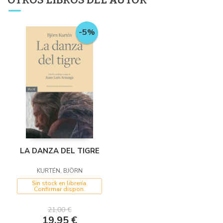
-5%
LA DANZA DEL TIGRE
KURTÉN, BJÖRN
Sin stock en librería.
Confirmar dispon.
21,00 €
19,95 €