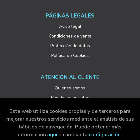
PÁGINAS LEGALES
Aviso legal
Condiciones de venta
Protección de datos
Política de Cookies
ATENCIÓN AL CLIENTE
Quiénes somos
Pedidos especiales
Esta web utiliza cookies propias y de terceros para
mejorar nuestros servicios mediante el análisis de sus
hábitos de navegación. Puede obtener más
2026 ©
Visor Libros, S.L.
. Todos los Derechos
información
aquí
o cambiar la
configuración
.
Reservados |
Grupo Trevenque