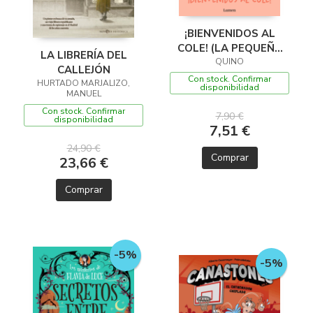
¡BIENVENIDOS AL
COLE! (LA PEQUEÑA
LA LIBRERÍA DEL
FILOSOFÍA DE
QUINO
CALLEJÓN
MAFALDA)
Con stock. Confirmar
HURTADO MARJALIZO,
disponibilidad
MANUEL
Con stock. Confirmar
7,90 €
disponibilidad
7,51 €
24,90 €
Comprar
23,66 €
Comprar
-5%
-5%