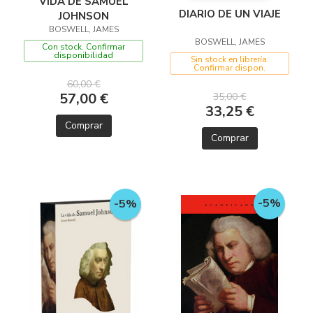
VIDA DE SAMUEL
DIARIO DE UN VIAJE
JOHNSON
BOSWELL, JAMES
BOSWELL, JAMES
Con stock. Confirmar
disponibilidad
Sin stock en librería.
Confirmar dispon.
60,00 €
57,00 €
35,00 €
33,25 €
Comprar
Comprar
-5%
-5%