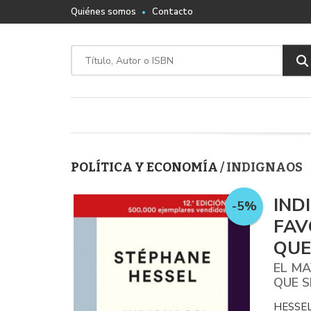
Quiénes somos
Contacto
POLÍTICA Y ECONOMÍA
/ INDIGNAOS
IND
-5%
FAV
QUE
EL MA
QUE S
HESSE