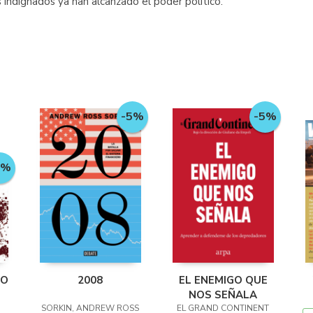
 indignados ya han alcanzado el poder político.
-5%
-5%
5%
RO
2008
EL ENEMIGO QUE
NOS SEÑALA
SORKIN, ANDREW ROSS
EL GRAND CONTINENT