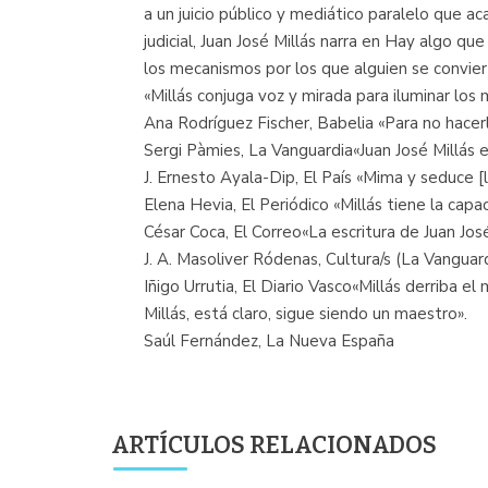
a un juicio público y mediático paralelo que a
judicial, Juan José Millás narra en Hay algo qu
los mecanismos por los que alguien se convierte
«Millás conjuga voz y mirada para iluminar los 
Ana Rodríguez Fischer, Babelia «Para no hacer
Sergi Pàmies, La Vanguardia«Juan José Millás e
J. Ernesto Ayala-Dip, El País «Mima y seduce [l
Elena Hevia, El Periódico «Millás tiene la cap
César Coca, El Correo«La escritura de Juan José
J. A. Masoliver Ródenas, Cultura/s (La Vanguardi
Iñigo Urrutia, El Diario Vasco«Millás derriba e
Millás, está claro, sigue siendo un maestro».
Saúl Fernández, La Nueva España
ARTÍCULOS RELACIONADOS