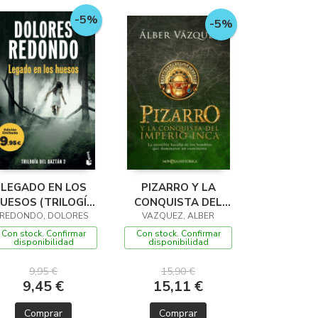
-5%
-5%
LEGADO EN LOS
PIZARRO Y LA
UESOS (TRILOGÍA
CONQUISTA DEL
REDONDO, DOLORES
DEL BAZTÁN, 2)
IMPERIO INCA
VAZQUEZ, ALBER
Con stock. Confirmar
Con stock. Confirmar
disponibilidad
disponibilidad
9,95 €
15,90 €
9,45 €
15,11 €
Comprar
Comprar