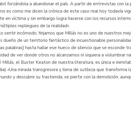
cabó forzándola a abandonar el país. A partir de entrevistas con l
e no es como me dicen la crónica de este caso real hoy todavía vi
 en víctima y sin embargo logra hacerse con los recursos internos 
múltiples repliegues de la realidad».
lo sentir incómodo, finjamos que Millás no es uno de nuestros mejo
s dueño de un territorio fantástico de incuestionable personalida
as palabras] hasta hallar ese hueco de silencio que se esconde tra
acidad de ver donde otros no alcanzamos ni siquiera a vislumbrar na
 Millás, el Buster Keaton de nuestra literatura, es única e inimitab
a) «Una mirada transgresora y llena de sutileza que transforma la re
l mundo y descubre su trastienda, se pierte con la demolición, aunq