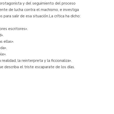
a protagonista y del seguimiento del proceso
gente de lucha contra el machismo, e investiga
para salir de esa situación.La crítica ha dicho:
res escritores».
d».
s ellas».
da».
le».
alidad, la reinterpreta y la ficcionaliza».
ue describa el triste escaparate de los días.