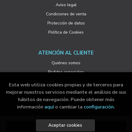
Aviso legal
Condiciones de venta
Protección de datos
Política de Cookies
ATENCIÓN AL CLIENTE
Quiénes somos
Pedidos especiales
Esta web utiliza cookies propias y de terceros para
mejorar nuestros servicios mediante el análisis de sus
hábitos de navegación. Puede obtener más
2026 ©
Visor Libros, S.L.
. Todos los Derechos
información
aquí
o cambiar la
configuración
.
Reservados |
Grupo Trevenque
Aceptar cookies
Añadir a mi cesta