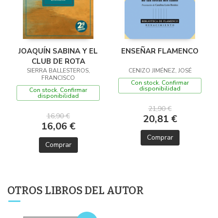
JOAQUÍN SABINA Y EL
ENSEÑAR FLAMENCO
CLUB DE ROTA
SIERRA BALLESTEROS,
CENIZO JIMÉNEZ, JOSÉ
FRANCISCO
Con stock. Confirmar
disponibilidad
Con stock. Confirmar
disponibilidad
21,90 €
16,90 €
20,81 €
16,06 €
Comprar
Comprar
OTROS LIBROS DEL AUTOR