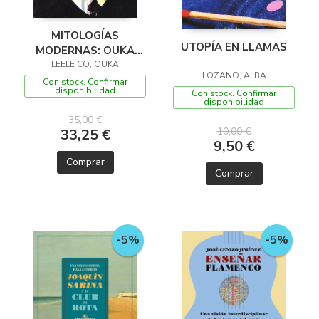
MITOLOGÍAS
UTOPÍA EN LLAMAS
MODERNAS: OUKA
LEELE CO, OUKA
LEELE & CO
LOZANO, ALBA
Con stock. Confirmar
disponibilidad
Con stock. Confirmar
disponibilidad
35,00 €
10,00 €
33,25 €
9,50 €
Comprar
Comprar
-5%
-5%