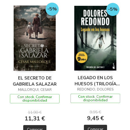
-5%
-5%
LEGADO EN LOS
EL SECRETO DE
HUESOS (TRILOGÍA
GABRIELA SALAZAR
REDONDO, DOLORES
DEL BAZTÁN, 2)
MALLORQUI, CESAR
Con stock. Confirmar
Con stock. Confirmar
disponibilidad
disponibilidad
9,95 €
11,90 €
9,45 €
11,31 €
Comprar
Comprar