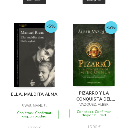
-5%
-5%
PIZARRO Y LA
ELLA, MALDITA ALMA
CONQUISTA DEL
IMPERIO INCA
VAZQUEZ, ALBER
RIVAS, MANUEL
Con stock. Confirmar
Con stock. Confirmar
disponibilidad
disponibilidad
15,90 €