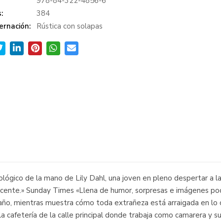
978-84-322-4856-6
:
384
ernación:
Rústica con solapas
icológico de la mano de Lily Dahl, una joven en pleno despertar a l
ncente.» Sunday Times «Llena de humor, sorpresas e imágenes pode
año, mientras muestra cómo toda extrañeza está arraigada en lo c
 cafetería de la calle principal donde trabaja como camarera y sueñ