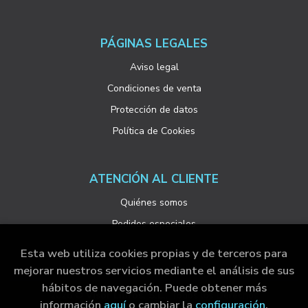
PÁGINAS LEGALES
Aviso legal
Condiciones de venta
Protección de datos
Política de Cookies
ATENCIÓN AL CLIENTE
Quiénes somos
Pedidos especiales
Esta web utiliza cookies propias y de terceros para
mejorar nuestros servicios mediante el análisis de sus
hábitos de navegación. Puede obtener más
2026 ©
Visor Libros, S.L.
. Todos los Derechos
información
aquí
o cambiar la
configuración
.