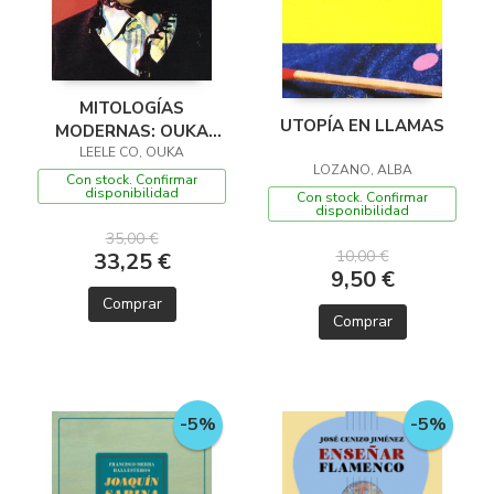
MITOLOGÍAS
UTOPÍA EN LLAMAS
MODERNAS: OUKA
LEELE CO, OUKA
LEELE & CO
LOZANO, ALBA
Con stock. Confirmar
disponibilidad
Con stock. Confirmar
disponibilidad
35,00 €
10,00 €
33,25 €
9,50 €
Comprar
Comprar
-5%
-5%