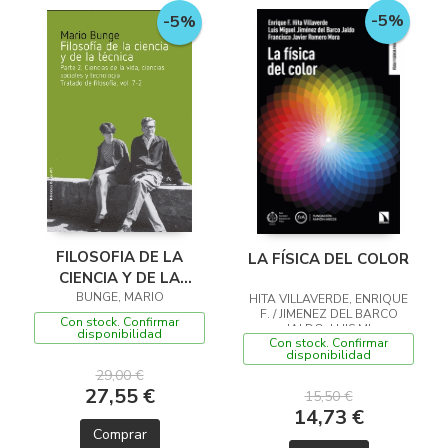
-5%
-5%
FILOSOFIA DE LA
LA FÍSICA DEL COLOR
CIENCIA Y DE LA
TECNICA PARTE 2
BUNGE, MARIO
HITA VILLAVERDE, ENRIQUE
F. / JIMENEZ DEL BARCO
Con stock. Confirmar
JALDO, LUIS MI
disponibilidad
Con stock. Confirmar
disponibilidad
29,00 €
27,55 €
15,50 €
14,73 €
Comprar