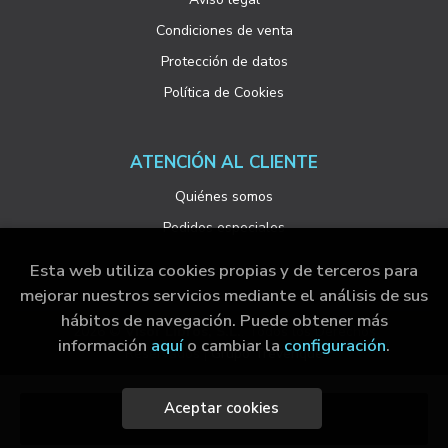
Condiciones de venta
Protección de datos
Política de Cookies
ATENCIÓN AL CLIENTE
Quiénes somos
Pedidos especiales
Esta web utiliza cookies propias y de terceros para
mejorar nuestros servicios mediante el análisis de sus
hábitos de navegación. Puede obtener más
2026 ©
Visor Libros, S.L.
. Todos los Derechos
información
aquí
o cambiar la
configuración
.
Reservados |
Grupo Trevenque
Aceptar cookies
Añadir a mi cesta