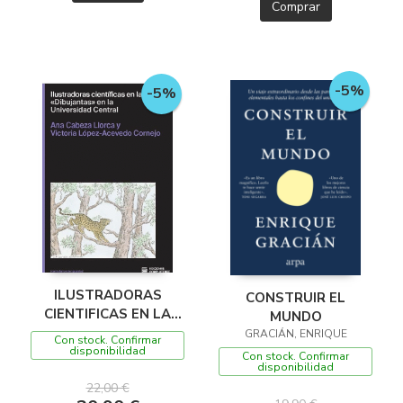
Comprar
-5%
-5%
ILUSTRADORAS
CONSTRUIR EL
CIENTIFICAS EN LA
MUNDO
SOMBRA
GRACIÁN, ENRIQUE
Con stock. Confirmar
"DIBUJANTAS" EN LA
disponibilidad
Con stock. Confirmar
disponibilidad
UNIVERSIDAD
22,00 €
CENTRAL