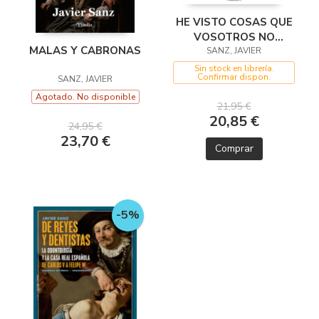
HE VISTO COSAS QUE
VOSOTROS NO
MALAS Y CABRONAS
CREERÍAIS
SANZ, JAVIER
Sin stock en librería.
Confirmar dispon.
SANZ, JAVIER
Agotado. No disponible
21,95 €
20,85 €
24,95 €
23,70 €
Comprar
-5%