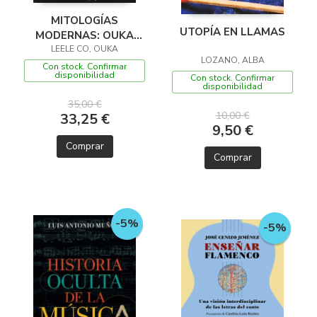
MITOLOGÍAS
UTOPÍA EN LLAMAS
MODERNAS: OUKA
LEELE CO, OUKA
LEELE & CO
LOZANO, ALBA
Con stock. Confirmar
disponibilidad
Con stock. Confirmar
disponibilidad
35,00 €
10,00 €
33,25 €
9,50 €
Comprar
Comprar
-5%
-5%