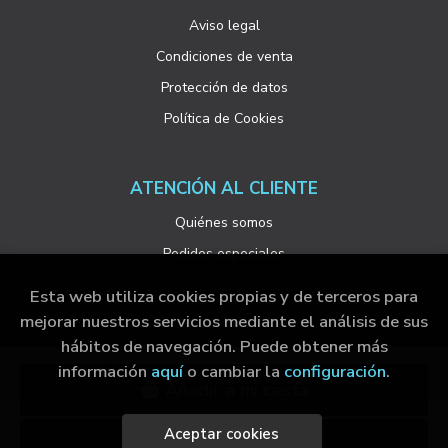
Aviso legal
Condiciones de venta
Protección de datos
Política de Cookies
ATENCIÓN AL CLIENTE
Quiénes somos
Pedidos especiales
Esta web utiliza cookies propias y de terceros para
mejorar nuestros servicios mediante el análisis de sus
hábitos de navegación. Puede obtener más
2026 ©
Visor Libros, S.L.
. Todos los Derechos
información
aquí
o cambiar la
configuración
.
Reservados |
Grupo Trevenque
Añadir a mi cesta
Aceptar cookies
Click & collect